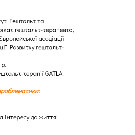
тут Гештальт та
фікат гештальт-терапевта,
Європейської асоціації
ції Розвитку гештальт-
 р.
ештальт-терапії GATLA.
проблематики:
а інтересу до життя;