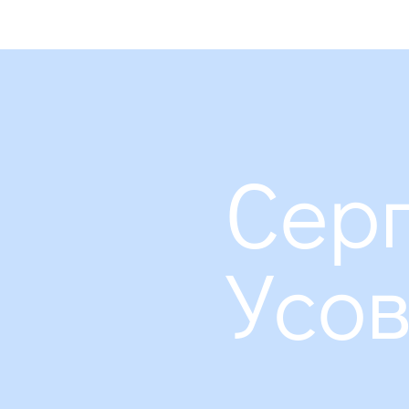
АГТУ
про нас
член
Серг
Усо