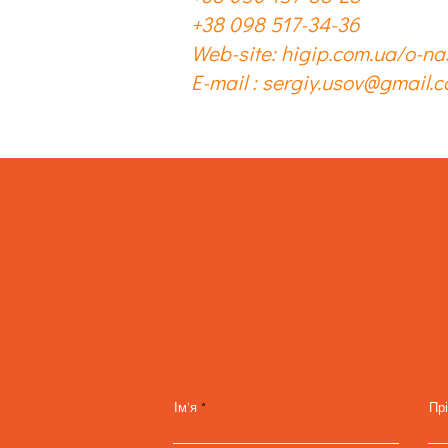
+38 098 517-34-36
Web-site: higip.com.ua/o-na
E-mail :
sergiy.usov@gmail.
Ім'я
Пр