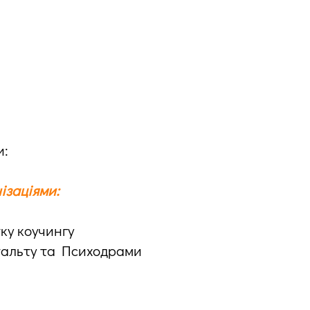
и:
ізаціями:
ку коучингу
тальту та Психодрами