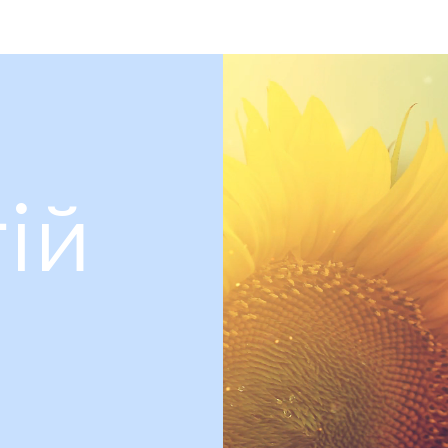
ство в АГТУ
члени АГТУ
анонс заходів
ій
в