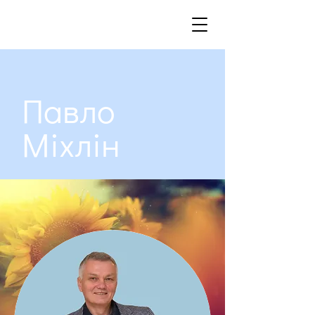
Павло
Міхлін