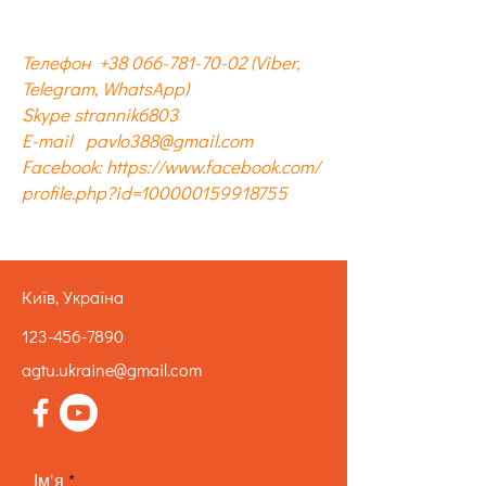
Телефон
+38 066-781-70-02
(Viber,
Telegram, WhatsApp)
Skype strannik6803
E-mail
pavlo388@gmail.com
Facebook:
https://www.facebook.com/
profile.php?id=100000159918755
Київ, Україна
123-456-7890
agtu.ukraine@gmail.com
Ім'я