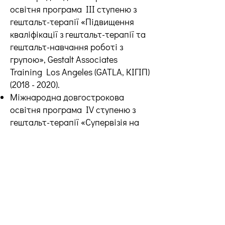
освітня програма ІІІ ступеню з
гештальт-терапії «Підвищення
кваліфікації з гештальт-терапії та
гештальт-навчання роботі з
групою», Gestalt Associates
Training Los Angeles (GATLA, КІГІП)
(2018 - 2020)
.
Міжнародна довгострокова
освітня програма ІV ступеню з
гештальт-терапії «Супервізія на
роботу терапевта» (КІГІП) (2020 –
2022).
Практика
Досвід роботи в психології з 1996
року, психотерапевтична