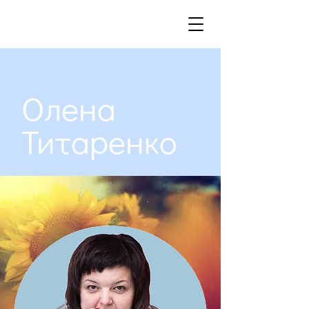
Олена
Титаренко