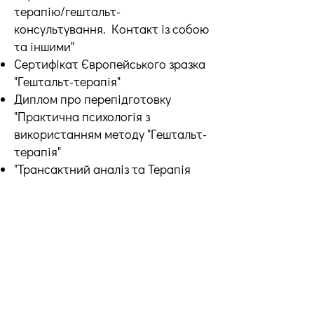
терапію/гештальт-
консультування. Контакт із собою
та іншими"
Сертифікат Європейського зразка
"Гештальт-терапія"
Диплом про перепідготовку
"Практична психологія з
використанням методу "Гештальт-
терапія"
"Трансактний аналіз та Терапія
Нового Рішення"
"Тілесно-орієнтована
психотерапія"
Тел:
8-916-955-00-75
Skype: psy.nats
E-mail :
psy.nats@gmail.com