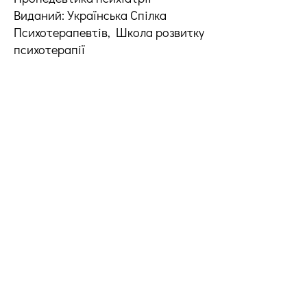
Виданий: Українська Спілка
Психотерапевтів, Школа розвитку
психотерапії
Науково-практична конференція
«Клінічний підхід в гештальт-
терапії»
Виданий: ВОПП «Гештальт-
підхід», програма «Московський
Гештальт інститут»
Сертифікат допуску до клінічної
практики
Виданий: Український Інститут
Когнітивно-Поведінкової Терапії
Робота з дисфункціональними
схемами і правилами життя в КПТ