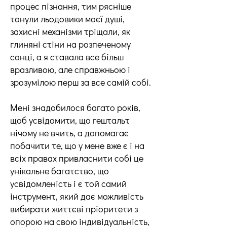
процес пізнання, тим рясніше
танули льодовики моєї душі,
захисні механізми тріщали, як
глиняні стіни на розпеченому
сонці, а я ставала все більш
вразливою, але справжньою і
зрозумілою перш за все самій собі.
Мені знадобилося багато років,
щоб усвідомити, що гештальт
нічому не вчить, а допомагає
побачити те, що у мене вже є і на
всіх правах привласнити собі це
унікальне багатство, що
усвідомленість і є той самий
інструмент, який дає можливість
вибирати життєві пріоритети з
опорою на свою індивідуальність,