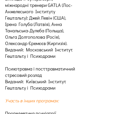
міжнародні тренери GATLA (Лос-
Анжелеського Інституту
Гештальту): Джей Левін (США),
Ірена Голуба (Латвія), Анна
Танальська-Дулеба (Польща),
Ольга Долгополова (Росія),
Олександр Єремєєв (Киргизія).
Виданий: Московський Інститут
Гештальту і Психодрами
Психотравма і посттравматичний
стресовий розлад
Виданий: Київський Інститут
Гештальту і Психодрами
Участь в інших програмах:
Пропедевтика психіатрії